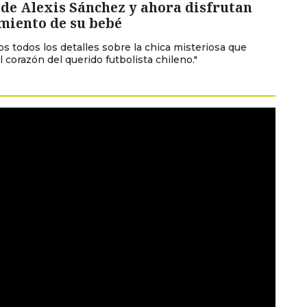
de Alexis Sánchez y ahora disfrutan
miento de su bebé
s todos los detalles sobre la chica misteriosa que
 corazón del querido futbolista chileno."