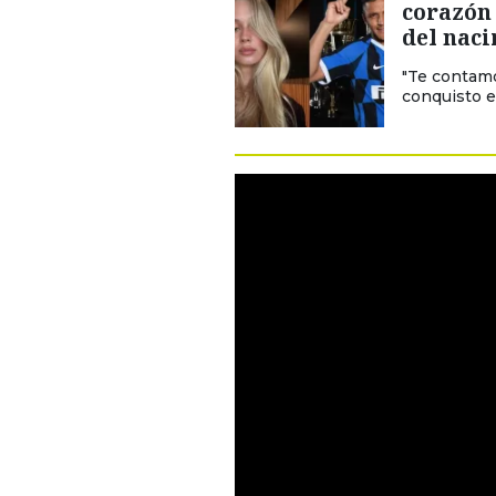
corazón 
del naci
"Te contamo
conquisto el