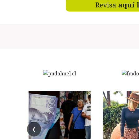
Revisa
aquí 
❮