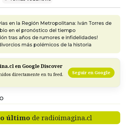
vias en la Región Metropolitana: Iván Torres de
io en el pronóstico del tiempo
ión tras años de rumores e infidelidades!
vorcios más polémicos de la historia
na.cl en Google Discover
Seguir en Google
nidos directamente en tu feed.
DO
lo último
de radioimagina.cl