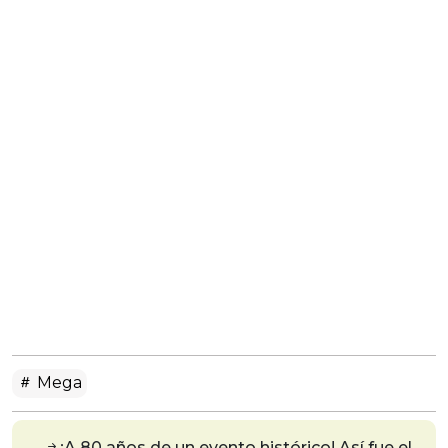
Mega
¡A 80 años de un evento histórico! Así fue el