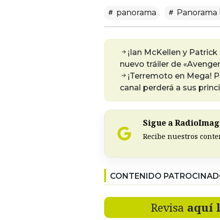
panorama
Panorama 
¡Ian McKellen y Patric
nuevo tráiler de «Aveng
¡Terremoto en Mega! Pr
canal perderá a sus princ
Sigue a RadioImagi
Recibe nuestros conte
CONTENIDO PATROCINA
Revisa
aquí 