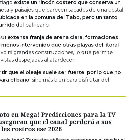
ntiago
existe un rincón costero que conserva un
acta
y paisajes que parecen sacados de una postal.
ubicada en la comuna del Tabo, pero un tanto
urrido
del balneario.
r su
extensa franja de arena clara, formaciones
menos intervenido que otras playas del litoral
ivo ni grandes construcciones, lo que permite
 vistas despejadas al atardecer.
r que el oleaje suele ser fuerte, por lo que no
ara el baño,
sino más bien para disfrutar del
to en Mega! Predicciones para la TV
aseguran que el canal perderá a sus
les rostros ese 2026
ierde todo? Tarotistas chilenos sorprenden al revelar el