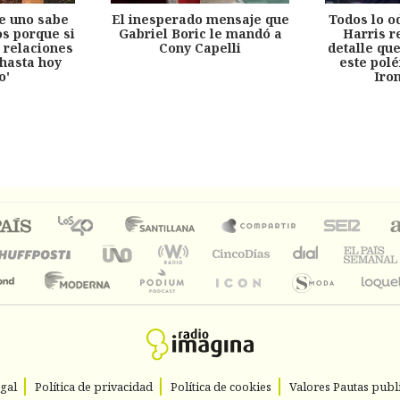
e uno sabe
El inesperado mensaje que
Todos lo o
s porque si
Gabriel Boric le mandó a
Harris r
 relaciones
Cony Capelli
detalle qu
hasta hoy
este pol
o'
Iro
egal
Política de privacidad
Política de cookies
Valores Pautas publi