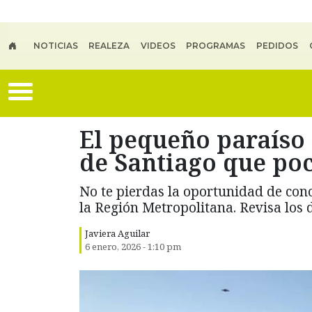
Skip to main content
NOTICIAS
REALEZA
VIDEOS
PROGRAMAS
PEDIDOS
El pequeño paraíso 
de Santiago que po
No te pierdas la oportunidad de co
la Región Metropolitana. Revisa los d
Javiera Aguilar
6 enero, 2026 - 1:10 pm