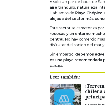
A solo un par de horas de Sa
aire tranquilo, naturaleza int
Hablamos de
Playa Chépica, 
alejada del sector más conc
Este sector se caracteriza po
rocosas y un entorno mucho 
central
. No hay comercio mas
disfrutar del sonido del mar y
Sin embargo,
debemos adverti
es una playa recomendada p
paisaje.
Leer también:
¡Terremo
chilena 
principa
"¿Mega lo p