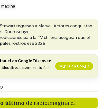
Imagina
k Stewart regresan a Marvel! Actores conquistan
ers: Doomsday»
edicciones para la TV chilena aseguran que el
ipales rostros ese 2026
na.cl en Google Discover
Seguir en Google
nidos directamente en tu feed.
DO
lo último
de radioimagina.cl