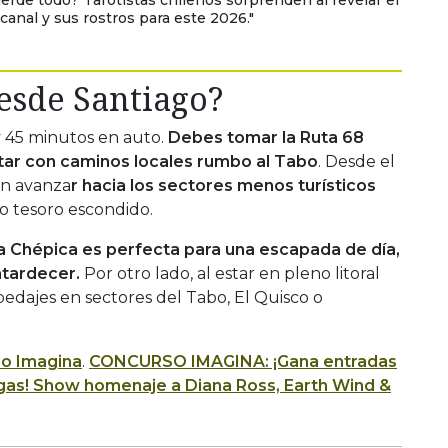
canal y sus rostros para este 2026."
esde Santiago?
 y 45 minutos en auto.
Debes tomar la Ruta 68
ctar con caminos locales rumbo al Tabo
. Desde el
on avanza
r hacia los sectores menos turísticos
o tesoro escondido.
a Chépica es perfecta para una escapada de día,
atardecer.
Por otro lado, al estar en pleno litoral
spedajes en sectores del Tabo, El Quisco o
io Imagina
.
CONCURSO IMAGINA: ¡Gana entradas
egas! Show homenaje a Diana Ross, Earth Wind &