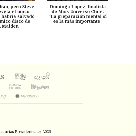
dian, pero Steve
Dominga López, finalista
Desp
evela el único
de Miss Universo Chile:
años, 
e habría salvado
“La preparación mental sí
chil
émico disco de
es la más importante”
capítu
n Maiden
citarias Presidenciales 2025