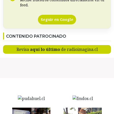
feed.
Seguir en Google
CONTENIDO PATROCINADO
Revisa
aquí lo último
de radioimagina.cl