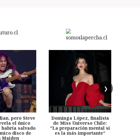
❯
dian, pero Steve
Dominga López, finalista
Desp
evela el único
de Miss Universo Chile:
años, 
e habría salvado
“La preparación mental sí
chil
émico disco de
es la más importante”
capítu
n Maiden