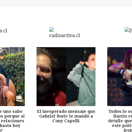
e uno sabe
El inesperado mensaje que
Todos lo o
s porque si
Gabriel Boric le mandó a
Harris r
 relaciones
Cony Capelli
detalle qu
hasta hoy
este pol
o'
Iro