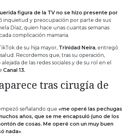
Querida figura de la TV no se hizo presente por
inquietud y preocupación por parte de sus
ela Díaz, quien hace unas cuantas semanas
licada complicación mamaria.
TikTok de su hija mayor,
Trinidad Neira
, entregó
 salud. Recordemos que, tras su operación,
lejada de las redes sociales y de su rol en el
e
Canal 13.
aparece tras cirugía de
mpezó señalando que
«me operé las pechugas
muchos años, que se me encapsuló (uno de los
montón de cosas. Me operé con un muy buen
asó nada»
.