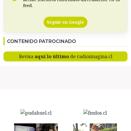
feed.
Seguir en Google
CONTENIDO PATROCINADO
Revisa
aquí lo último
de radioimagina.cl