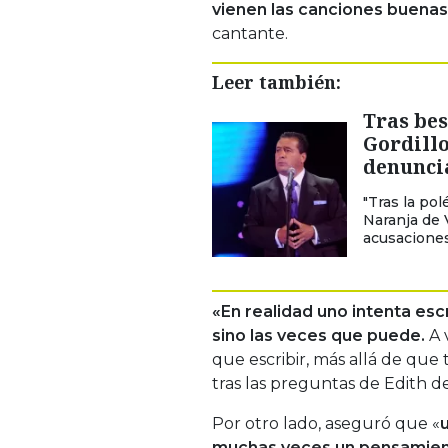
vienen las canciones buenas 
cantante.
Leer también:
Tras be
Gordillo
denuncia
"Tras la po
Naranja de V
acusaciones
«En realidad uno intenta escr
sino las veces que puede.
A 
que escribir, más allá de que
tras las preguntas de Edith d
Por otro lado, aseguró que «
muchas veces un pensamiento