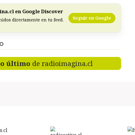
na.cl en Google Discover
Seguir en Google
nidos directamente en tu feed.
DO
lo último
de radioimagina.cl