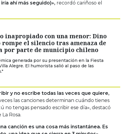
iría ahí más seguido)»,
recordó cariñoso el
so inapropiado con una menor: Dino
 rompe el silencio tras amenaza de
 por parte de municipio chileno
lémica generada por su presentación en la Fiesta
illa Alegre. El humorista salió al paso de las
."
ibir y no escribe todas las veces que quiere,
veces las canciones determinan cuándo tienes
 tú no tengas pensado escribir ese día», destacó
e La Rosa.
una canción es una cosa más instantánea. Es
, una idea que se cierra en 3 minutos».