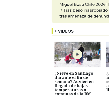
Miguel Bosé Chile 2026! 
Tras beso inapropiado 
tras amenaza de denuncia
+ VIDEOS
¿Nieve en Santiago
¿
durante el fin de
m
semana? Advierten
s
llegada de bajas
a
temperaturas a
l
comunas de la RM