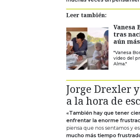
Leer también:
Vanesa 
tras nac
aún más 
"Vanesa Bor
video del p
Alma."
Jorge Drexler y
a la hora de esc
«También hay que tener cier
enfrentar la enorme frustra
piensa que nos sentamos y esc
mucho más tiempo frustrado