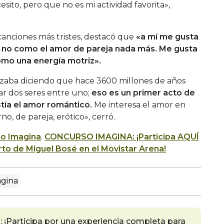
sito, pero que no es mi actividad favorita»,
 canciones más tristes, destacó que
«a mí me gusta
no como el amor de pareja nada más. Me gusta
mo una energía motriz».
ezaba diciendo que hace 3600 millones de años
ar dos seres entre uno;
eso es un primer acto de
tía el amor romántico.
Me interesa el amor en
erno, de pareja, erótico», cerró.
io Imagina
.
CONCURSO IMAGINA: ¡Participa AQUÍ
rto de Miguel Bosé en el Movistar Arena!
gina
articipa por una experiencia completa para