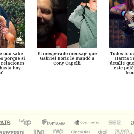
e uno sabe
El inesperado mensaje que
Todos lo o
s porque si
Gabriel Boric le mandó a
Harris r
 relaciones
Cony Capelli
detalle qu
hasta hoy
este pol
o'
Iro