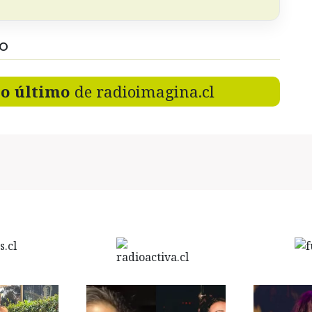
DO
lo último
de radioimagina.cl