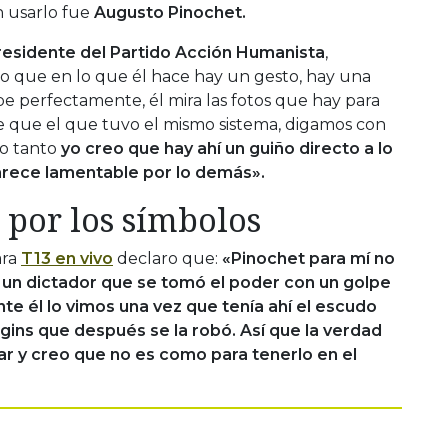
 usarlo fue
Augusto Pinochet.
esidente del Partido Acción Humanista
,
eo que en lo que él hace hay un gesto, hay una
be perfectamente, él mira las fotos que hay para
te que el que tuvo el mismo sistema, digamos con
lo tanto
yo creo que hay ahí un guiño directo a lo
parece lamentable por lo demás».
 por los símbolos
ara
T13 en vivo
declaro que:
«Pinochet para mí no
e un dictador que se tomó el poder con un golpe
e él lo vimos una vez que tenía ahí el escudo
ggins que después se la robó. Así que la verdad
ar y creo que no es como para tenerlo en el