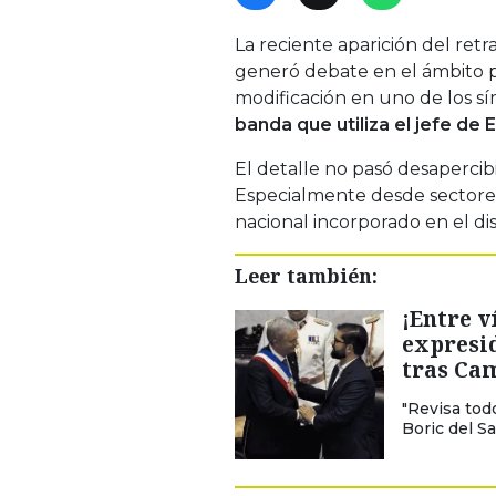
La reciente aparición del retr
generó debate en el ámbito p
modificación en uno de los sí
banda que utiliza el jefe de 
El detalle no pasó desapercib
Especialmente desde sectores 
nacional incorporado en el di
Leer también:
¡Entre v
expresid
tras Ca
"Revisa todo
Boric del S