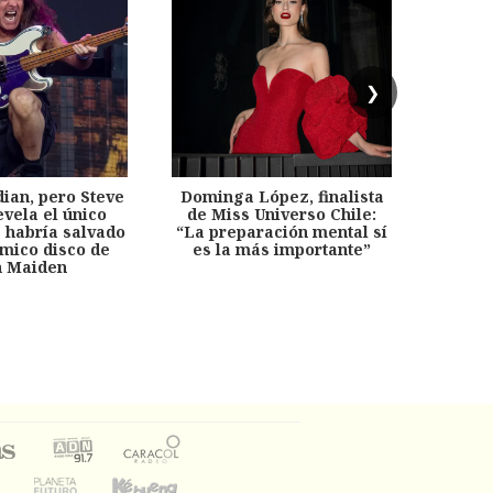
❯
dian, pero Steve
Dominga López, finalista
Desp
evela el único
de Miss Universo Chile:
años, 
e habría salvado
“La preparación mental sí
chil
émico disco de
es la más importante”
capítu
n Maiden