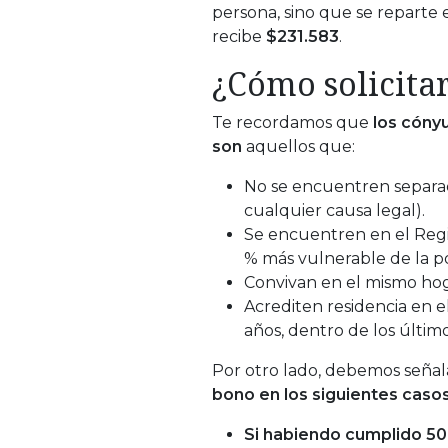
persona, sino que se reparte e
recibe
$231.583
.
¿Cómo solicita
Te recordamos que
los cóny
son
aquellos que:
No se encuentren separad
cualquier causa legal).
Se encuentren en el Regi
% más vulnerable de la p
Convivan en el mismo hog
Acrediten residencia en e
años, dentro de los último
Por otro lado, debemos seña
bono en los siguientes casos
Si habiendo cumplido 50