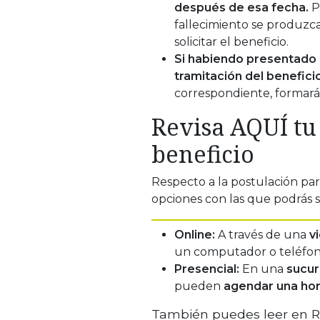
después de esa fecha.
P
fallecimiento se produzca
solicitar el beneficio.
Si habiendo presentado l
tramitación del beneficio
correspondiente, formará
Revisa AQUÍ tu 
beneficio
Respecto a la postulación par
opciones con las que podrás so
Online:
A través de una
v
un computador o teléfono
Presencial:
En una
sucur
pueden
agendar una ho
También puedes leer en R