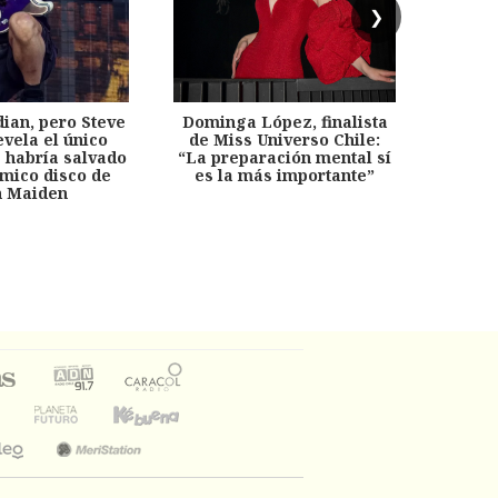
❯
dian, pero Steve
Dominga López, finalista
Desp
evela el único
de Miss Universo Chile:
años, 
e habría salvado
“La preparación mental sí
chil
émico disco de
es la más importante”
capítu
n Maiden