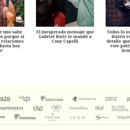
e uno sabe
El inesperado mensaje que
Todos lo o
s porque si
Gabriel Boric le mandó a
Harris r
 relaciones
Cony Capelli
detalle qu
hasta hoy
este pol
o'
Iro