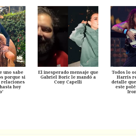
e uno sabe
El inesperado mensaje que
Todos lo o
s porque si
Gabriel Boric le mandó a
Harris r
 relaciones
Cony Capelli
detalle qu
hasta hoy
este pol
o'
Iro