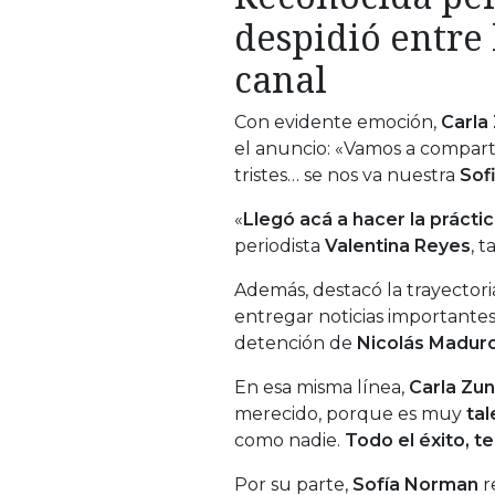
despidió entre 
canal
Con evidente emoción,
Carla
el anuncio: «Vamos a comparti
tristes… se nos va nuestra
Sof
«
Llegó acá a hacer la prácti
periodista
Valentina Reyes
, 
Además, destacó la trayector
entregar noticias importante
detención de
Nicolás Madur
En esa misma línea,
Carla Zun
merecido, porque es muy
tal
como nadie.
Todo el éxito, te 
Por su parte,
Sofía Norman
r