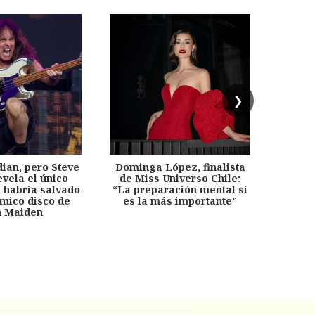
❯
dian, pero Steve
Dominga López, finalista
Desp
evela el único
de Miss Universo Chile:
años, 
e habría salvado
“La preparación mental sí
chil
émico disco de
es la más importante”
capítu
n Maiden