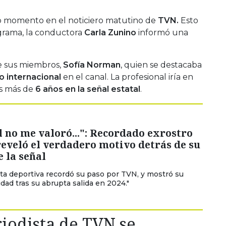
vo momento en el noticiero matutino de
TVN.
Esto
rograma, la conductora
Carla Zunino
informó una
de sus miembros,
Sofía Norman
, quien se destacaba
o internacional
en el canal. La profesional iría en
as más de
6 años en la señal estatal
.
l no me valoró...": Recordado exrostro
eveló el verdadero motivo detrás de su
e la señal
sta deportiva recordó su paso por TVN, y mostró su
dad tras su abrupta salida en 2024."
iodista de TVN se