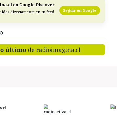
na.cl en Google Discover
Seguir en Google
nidos directamente en tu feed.
DO
lo último
de radioimagina.cl