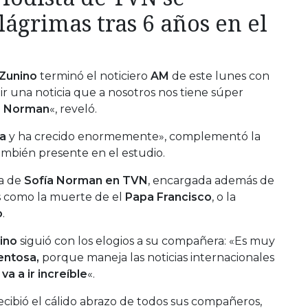
lágrimas tras 6 años en el
 Zunino
terminó el noticiero
AM
de este lunes con
r una noticia que a nosotros nos tiene súper
i Norman
«, reveló.
ca
y ha crecido enormemente», complementó la
también presente en el estudio.
ia de
Sofía Norman en TVN
, encargada además de
s como la muerte de el
Papa Francisco
, o la
o
.
ino
siguió con los elogios a su compañera: «Es muy
entosa,
porque maneja las noticias internacionales
va a ir increíble
«.
ecibió el cálido abrazo de todos sus compañeros,