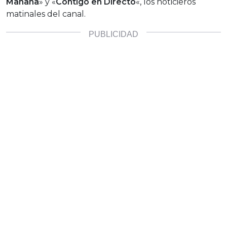
Mañana
» y «
Contigo en Directo
«, los noticieros
matinales del canal.