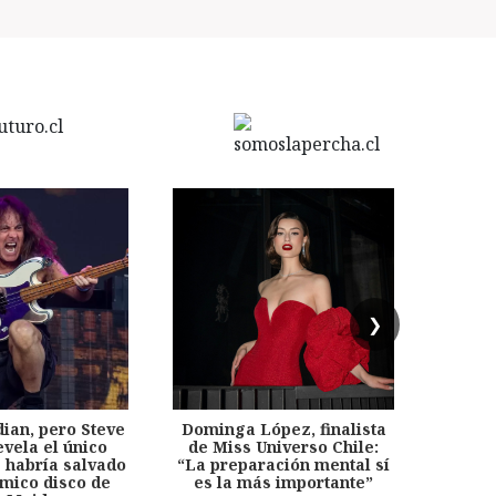
❯
dian, pero Steve
Dominga López, finalista
Desp
evela el único
de Miss Universo Chile:
años, 
e habría salvado
“La preparación mental sí
chil
émico disco de
es la más importante”
capítu