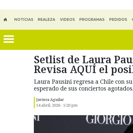
Skip to main content
NOTICIAS
REALEZA
VIDEOS
PROGRAMAS
PEDIDOS
Setlist de Laura Pau
Revisa AQUÍ el posi
Laura Pausini regresa a Chile con su 
esperado de sus conciertos agotados
Javiera Aguilar
14 abril, 2026 - 5:20 pm