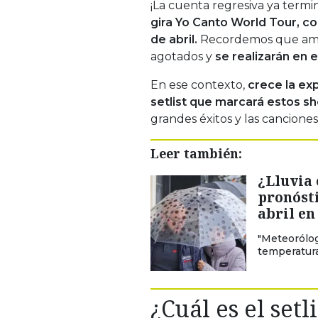
¡La cuenta regresiva ya termi
gira Yo Canto World Tour, c
de abril.
Recordemos que am
agotados y
se realizarán en 
En ese contexto,
crece la ex
setlist que marcará estos s
grandes éxitos y las cancione
Leer también:
¿Lluvia 
pronósti
abril en
"Meteorólog
temperatura
¿Cuál es el setl