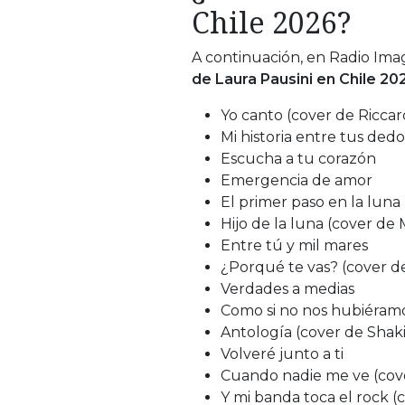
Chile 2026?
A continuación, en Radio Imag
de Laura Pausini en Chile 20
Yo canto (cover de Ricca
Mi historia entre tus ded
Escucha a tu corazón
Emergencia de amor
El primer paso en la luna
Hijo de la luna (cover de
Entre tú y mil mares
¿Porqué te vas? (cover d
Verdades a medias
Como si no nos hubiéra
Antología (cover de Shaki
Volveré junto a ti
Cuando nadie me ve (cov
Y mi banda toca el rock (c