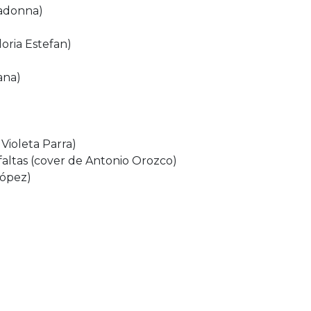
Madonna)
oria Estefan)
ana)
 Violeta Parra)
faltas (cover de Antonio Orozco)
López)