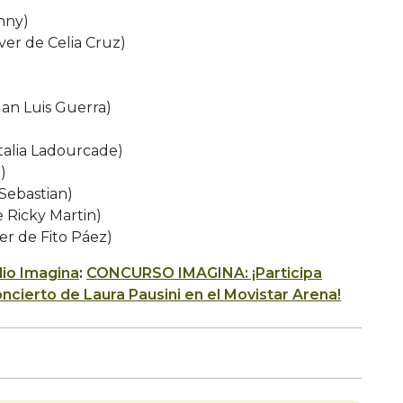
nny)
ver de Celia Cruz)
uan Luis Guerra)
atalia Ladourcade)
)
Sebastian)
de Ricky Martin)
er de Fito Páez)
io Imagina
:
CONCURSO IMAGINA: ¡Participa
ncierto de Laura Pausini en el Movistar Arena!