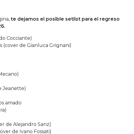
ina,
te dejamos el posible setlist para el regreso
26.
rdo Cocciante)
os (cover de Gianluca Grignani)
 Mecano)
e Jeanette)
mos amado
ra)
er de Alejandro Sanz)
over de Ivano Fossati)