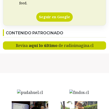
feed.
Seguir en Google
CONTENIDO PATROCINADO
Revisa
aquí lo último
de radioimagina.cl