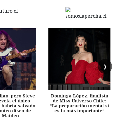
❯
dian, pero Steve
Dominga López, finalista
Desp
evela el único
de Miss Universo Chile:
años, 
e habría salvado
“La preparación mental sí
chil
émico disco de
es la más importante”
capítu
n Maiden