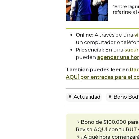
"Entre lágr
referirse a
Online:
A través de una
v
un computador o teléfono
Presencial:
En una
sucur
pueden
agendar una ho
También puedes leer en
Rad
AQUÍ por entradas para el co
Actualidad
Bono Boda
Bono de $100.000 para 
Revisa AQUÍ con tu RUT s
¿A qué hora comenzará l