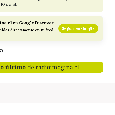
10 de abril
na.cl en Google Discover
Seguir en Google
nidos directamente en tu feed.
DO
lo último
de radioimagina.cl