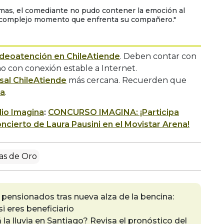
imas, el comediante no pudo contener la emoción al
l complejo momento que enfrenta su compañero."
ideoatención en ChileAtiende
. Deben contar con
 con conexión estable a Internet.
sal ChileAtiende
más cercana. Recuerden que
ra
.
io Imagina
:
CONCURSO IMAGINA: ¡Participa
ncierto de Laura Pausini en el Movistar Arena!
s de Oro
pensionados tras nueva alza de la bencina:
i eres beneficiario
a lluvia en Santiago? Revisa el pronóstico del