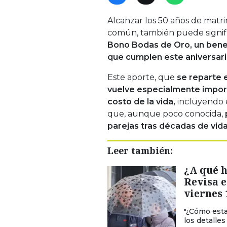
Alcanzar los 50 años de matri
común, también puede signifi
Bono Bodas de Oro, un benef
que cumplen este aniversar
Este aporte, que
se reparte 
vuelve especialmente import
costo de la vida,
incluyendo 
que, aunque poco conocida,
parejas tras décadas de vida
Leer también:
¿A qué h
Revisa e
viernes 
"¿Cómo esta
los detalle