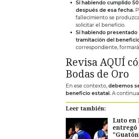
Si habiendo cumplido 50
después de esa fecha.
P
fallecimiento se produzca
solicitar el beneficio.
Si habiendo presentado l
tramitación del beneficio
correspondiente, formará
Revisa AQUÍ có
Bodas de Oro
En ese contexto,
debemos señ
beneficio estatal.
A continuac
Leer también:
Luto en 
entregó 
"Guatón