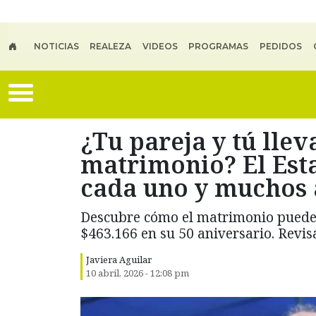
Skip to main content
NOTICIAS
REALEZA
VIDEOS
PROGRAMAS
PEDIDOS
¿Tu pareja y tú llev
matrimonio? El Esta
cada uno y muchos 
Descubre cómo el matrimonio puede 
$463.166 en su 50 aniversario. Revisa
Javiera Aguilar
10 abril, 2026 - 12:08 pm