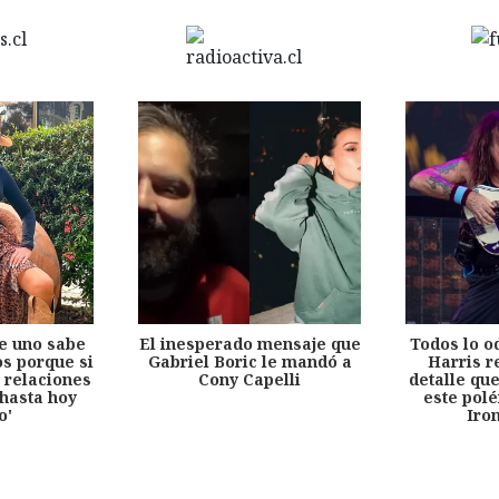
e uno sabe
El inesperado mensaje que
Todos lo o
s porque si
Gabriel Boric le mandó a
Harris r
 relaciones
Cony Capelli
detalle qu
hasta hoy
este pol
o'
Iro