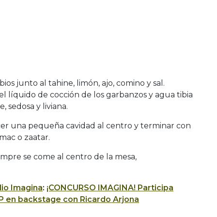
os junto al tahine, limón, ajo, comino y sal.
 líquido de cocción de los garbanzos y agua tibia
, sedosa y liviana.
cer una pequeña cavidad al centro y terminar con
mac o zaatar.
mpre se come al centro de la mesa,
io Imagina
:
¡CONCURSO IMAGINA! Participa
P en backstage con Ricardo Arjona