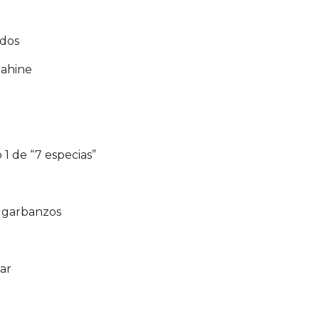
idos
tahine
 1 de “7 especias”
s garbanzos
rar