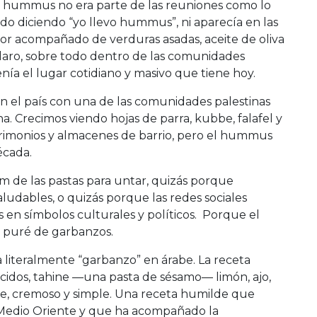
el hummus no era parte de las reuniones como lo
ado diciendo “yo llevo hummus”, ni aparecía en las
tor acompañado de verduras asadas, aceite de oliva
 claro, sobre todo dentro de las comunidades
enía el lugar cotidiano y masivo que tiene hoy.
en el país con una de las comunidades palestinas
a. Crecimos viendo hojas de parra, kubbe, falafel y
rimonios y almacenes de barrio, pero el hummus
écada.
m de las pastas para untar, quizás porque
ludables, o quizás porque las redes sociales
 en símbolos culturales y políticos.
Porque el
puré de garbanzos.
 literalmente “garbanzo” en árabe. La receta
ocidos, tahine —una pasta de sésamo— limón, ajo,
ave, cremoso y simple. Una receta humilde que
 Medio Oriente y que ha acompañado la