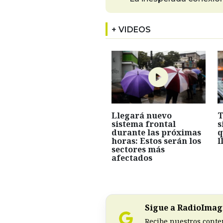
+ VIDEOS
Llegará nuevo
T
sistema frontal
s
durante las próximas
q
horas: Estos serán los
l
sectores más
afectados
Sigue a RadioImagi
Recibe nuestros conte