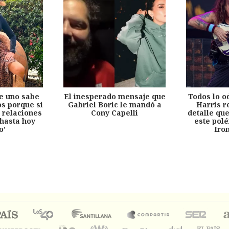
e uno sabe
El inesperado mensaje que
Todos lo o
s porque si
Gabriel Boric le mandó a
Harris r
 relaciones
Cony Capelli
detalle qu
hasta hoy
este pol
o'
Iro