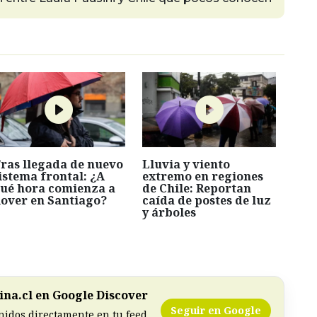
ras llegada de nuevo
Lluvia y viento
istema frontal: ¿A
extremo en regiones
ué hora comienza a
de Chile: Reportan
lover en Santiago?
caída de postes de luz
y árboles
na.cl en Google Discover
Seguir en Google
nidos directamente en tu feed.