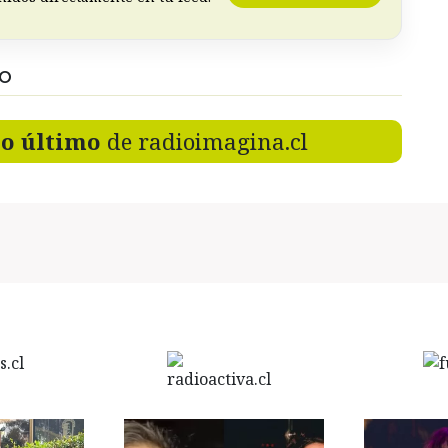
DO
lo último
de radioimagina.cl