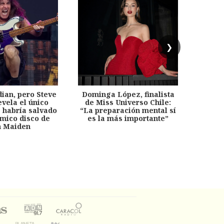
❯
dian, pero Steve
Dominga López, finalista
Desp
evela el único
de Miss Universo Chile:
años, 
e habría salvado
“La preparación mental sí
chil
émico disco de
es la más importante”
capítu
n Maiden