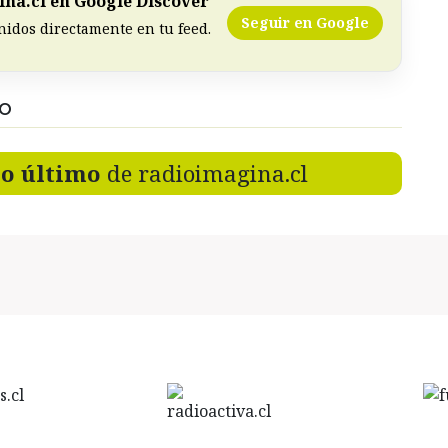
na.cl en Google Discover
Seguir en Google
nidos directamente en tu feed.
DO
lo último
de radioimagina.cl