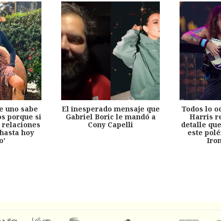
e uno sabe
El inesperado mensaje que
Todos lo o
s porque si
Gabriel Boric le mandó a
Harris r
 relaciones
Cony Capelli
detalle qu
hasta hoy
este pol
o'
Iro