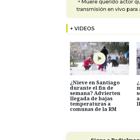
Muere querido actor que
transmisión en vivo para 
+ VIDEOS
¿Nieve en Santiago
¿
durante el fin de
m
semana? Advierten
s
llegada de bajas
a
temperaturas a
l
comunas de la RM