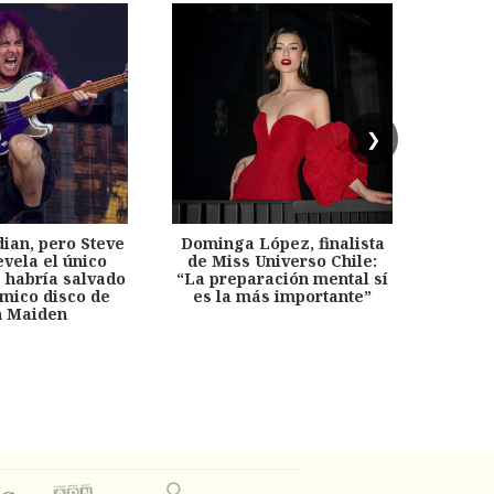
❯
dian, pero Steve
Dominga López, finalista
Desp
evela el único
de Miss Universo Chile:
años, 
e habría salvado
“La preparación mental sí
chil
émico disco de
es la más importante”
capítu
n Maiden