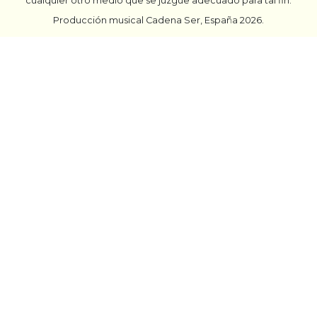
cualquier otro medio que se juzgue adecuado para tal fin.
Producción musical Cadena Ser, España 2026.