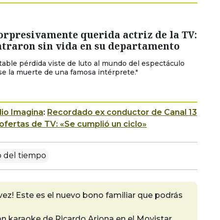
rpresivamente querida actriz de la TV:
ntraron sin vida en su departamento
able pérdida viste de luto al mundo del espectáculo
rse la muerte de una famosa intérprete."
io Imagina
:
Recordado ex conductor de Canal 13
ofertas de TV: «Se cumplió un ciclo»
 del tiempo
vez! Este es el nuevo bono familiar que podrás
o
an karaoke de Ricardo Arjona en el Movistar