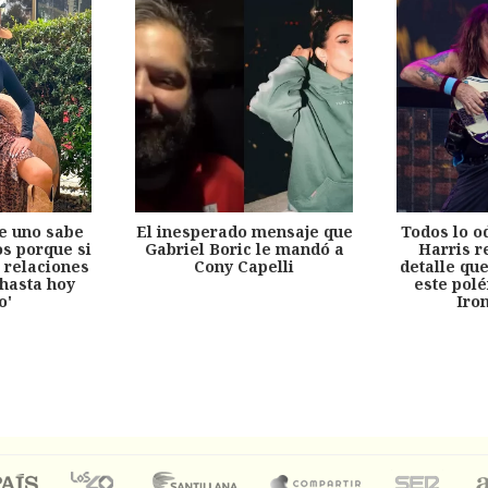
e uno sabe
El inesperado mensaje que
Todos lo o
s porque si
Gabriel Boric le mandó a
Harris r
 relaciones
Cony Capelli
detalle qu
hasta hoy
este pol
o'
Iro