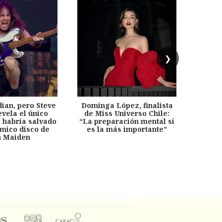
❯
dian, pero Steve
Dominga López, finalista
Desp
evela el único
de Miss Universo Chile:
años, 
e habría salvado
“La preparación mental sí
chil
émico disco de
es la más importante”
capítu
n Maiden