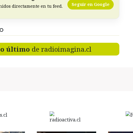
Seguir en Google
nidos directamente en tu feed.
DO
lo último
de radioimagina.cl