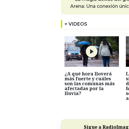
Arena: Una conexión únic
+ VIDEOS
¿A qué hora lloverá
L
más fuerte y cuáles
s
son las comunas más
d
afectadas por la
h
lluvia?
s
a
Sigue a RadioImagi