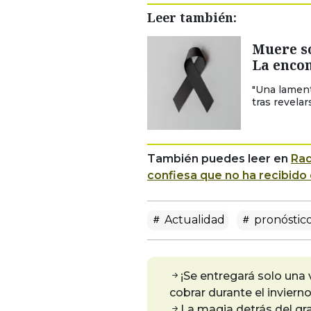
Leer también:
Muere so
La enco
"Una lament
tras revela
También puedes leer en
Rad
confiesa que no ha recibido 
Actualidad
pronóstico
¡Se entregará solo una 
cobrar durante el inviern
La magia detrás del gr