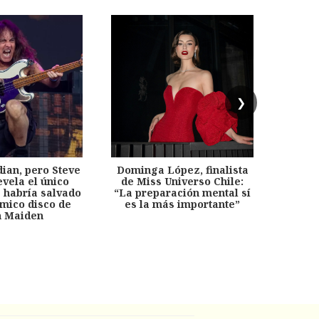
❯
dian, pero Steve
Dominga López, finalista
Desp
evela el único
de Miss Universo Chile:
años, 
e habría salvado
“La preparación mental sí
chil
émico disco de
es la más importante”
capítu
n Maiden