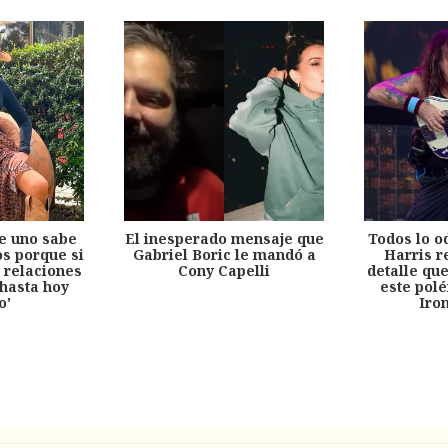
e uno sabe
El inesperado mensaje que
Todos lo o
s porque si
Gabriel Boric le mandó a
Harris r
 relaciones
Cony Capelli
detalle qu
hasta hoy
este pol
o'
Iro