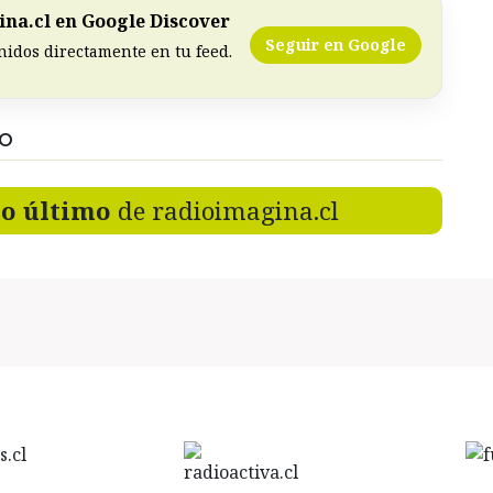
na.cl en Google Discover
Seguir en Google
nidos directamente en tu feed.
DO
lo último
de radioimagina.cl