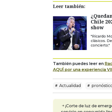
Leer también:
¿Quedan
Chile 20
show
"Ricardo Mo
clásicos. D
concierto."
También puedes leer en
Rad
AQUÍ por una experiencia VI
Actualidad
pronóstico
¡Corte de luz de emerg
servicio en concurrida lín