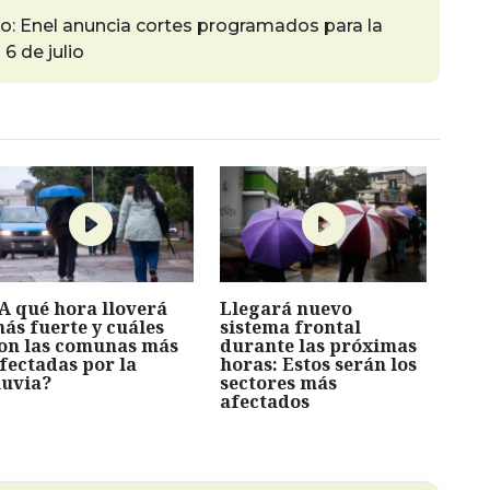
go: Enel anuncia cortes programados para la
6 de julio
A qué hora lloverá
Llegará nuevo
ás fuerte y cuáles
sistema frontal
on las comunas más
durante las próximas
fectadas por la
horas: Estos serán los
luvia?
sectores más
afectados