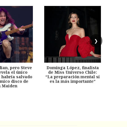
❯
dian, pero Steve
Dominga López, finalista
Desp
evela el único
de Miss Universo Chile:
años, 
e habría salvado
“La preparación mental sí
chil
émico disco de
es la más importante”
capítu
n Maiden