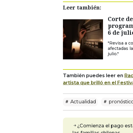
Leer también:
Corte de
program
6 de juli
"Revisa a c
afectadas l
julio."
También puedes leer en
Rad
artista que brilló en el Fest
Actualidad
pronóstico
¿Comienza el pago est
las familias chilenas