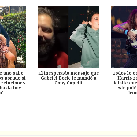
e uno sabe
El inesperado mensaje que
Todos lo o
s porque si
Gabriel Boric le mandó a
Harris r
 relaciones
Cony Capelli
detalle qu
hasta hoy
este pol
o'
Iro