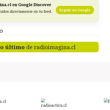
na.cl en Google Discover
Seguir en Google
nidos directamente en tu feed.
DO
lo último
de radioimagina.cl