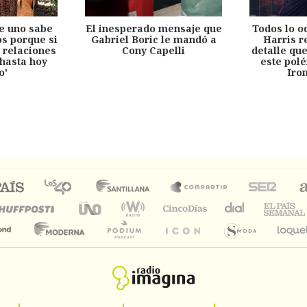
e uno sabe
El inesperado mensaje que
Todos lo o
s porque si
Gabriel Boric le mandó a
Harris r
 relaciones
Cony Capelli
detalle qu
hasta hoy
este pol
o'
Iro