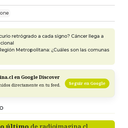
lone
urio retrógrado a cada signo? Cáncer llega a
cional
 Región Metropolitana: ¿Cuáles son las comunas
na.cl en Google Discover
Seguir en Google
nidos directamente en tu feed.
DO
lo último
de radioimagina.cl