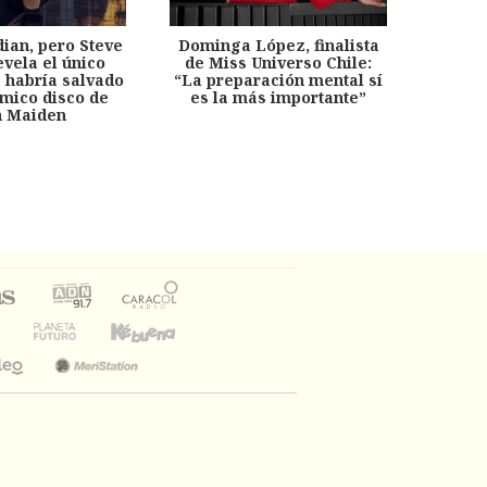
dian, pero Steve
Dominga López, finalista
Desp
evela el único
de Miss Universo Chile:
años, 
e habría salvado
“La preparación mental sí
chil
émico disco de
es la más importante”
capítu
n Maiden