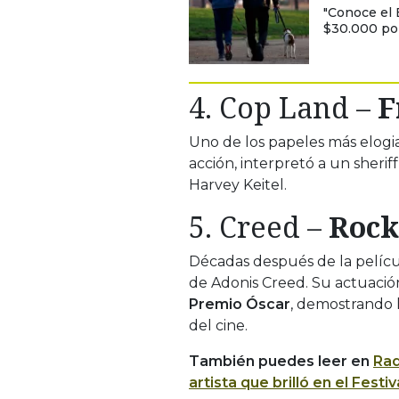
"Conoce el 
$30.000 por
4.
Cop Land
–
F
Uno de los papeles más elogia
acción, interpretó a un sherif
Harvey Keitel
.
5.
Creed
–
Rock
Décadas después de la pelícu
de
Adonis Creed
. Su actuació
Premio Óscar
, demostrando 
del cine.
También puedes leer en
Rad
artista que brilló en el Fest