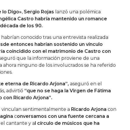
 lo Digo»
,
Sergio Rojas
lanzó una polémica
ngélica Castro
habría mantenido un romance
década de los 90.
 habrían conocido tras una entrevista realizada
sde entonces habrían sostenido un vínculo
ría coincidido con el matrimonio de Castro con
aseguró que la información proviene de una
 ahora ninguno de los involucrados se ha referido
iones.
te eterna de Ricardo Arjona”,
aseguró en el
, advirtió
“que no se haga la Virgen de Fátima
 con Ricardo Arjona”.
e vinculan sentimentalmente a
Ricardo Arjona
con
agina
c
onversamos con una fuente cercana a
el cantante y a
l círculo de músicos que ha