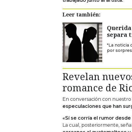
trabajado junto al artista.
Leer también:
Querida 
separa 
"La noticia
por sorpresa
Revelan nuevos
romance de Ric
En conversación con nuestro
especulaciones que han surgi
«Sí se corría el rumor desd
La cual, posteriormente, señ