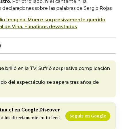
astro
. Por otro lado, ni el cantante ni la
eclaraciones sobre las palabras de Sergio Rojas.
io Imagina.
Muere sorpresivamente querido
ival de Viña. Fánaticos devastados
a
e brilló en la TV: Sufrió sorpresiva complicación
do del espectáculo se separa tras años de
na.cl en Google Discover
Seguir en Google
nidos directamente en tu feed.