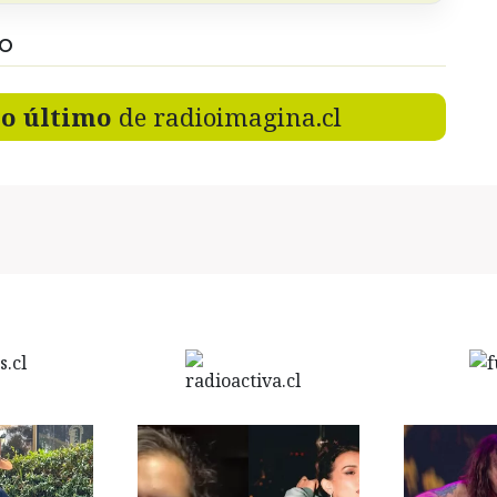
DO
lo último
de radioimagina.cl