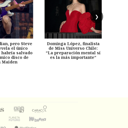
❯
dian, pero Steve
Dominga López, finalista
Desp
evela el único
de Miss Universo Chile:
años, 
e habría salvado
“La preparación mental sí
chil
émico disco de
es la más importante”
capítu
n Maiden