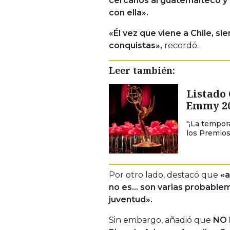
cercanos al guatemalteco y
con ella».
«Él vez que viene a Chile, si
conquistas»,
recordó.
Leer también:
Listado
Emmy 2
"¡La tempo
los Premios
Por otro lado, destacó que
«a
no es… son varias probablem
juventud».
Sin embargo, añadió que
NO 