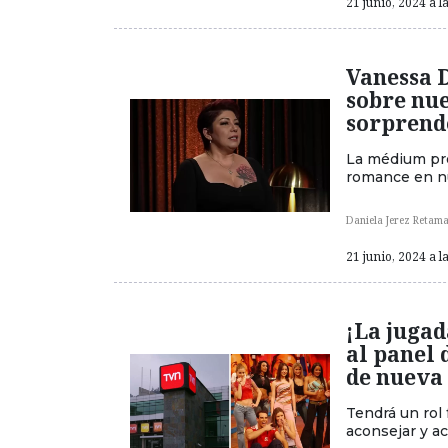
21 junio, 2024 a l
Vanessa D
sobre nue
sorprende
La médium pre
romance en nu
Daniela Jerez Retama
21 junio, 2024 a l
¡La juga
al panel 
de nueva
Tendrá un rol 
aconsejar y a