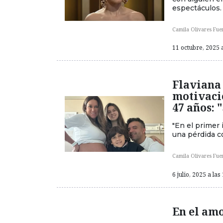
espectáculos.
Camila Olivares Fue
11 octubre, 2025 a
Flaviana 
motivaci
47 años: 
"En el primer
una pérdida com
Camila Olivares Fue
6 julio, 2025 a las
En el amo