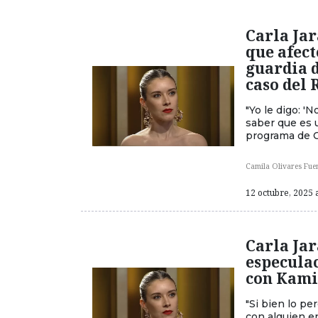
Carla Jar
que afect
guardia d
caso del 
"Yo le digo: 'N
saber que es u
programa de 
Camila Olivares Fue
12 octubre, 2025 a
Carla Ja
especulac
con Kami
"Si bien lo pe
con alguien en 