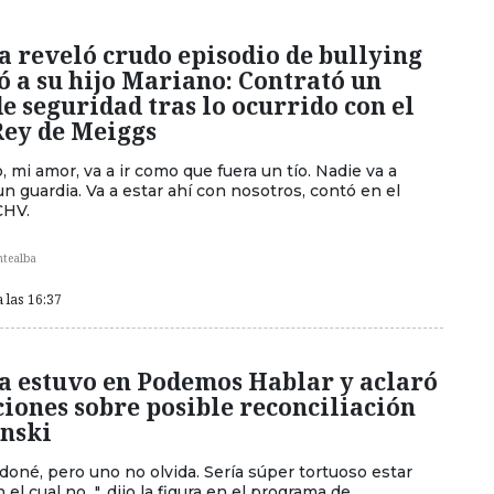
a reveló crudo episodio de bullying
ó a su hijo Mariano: Contrató un
e seguridad tras lo ocurrido con el
Rey de Meiggs
o, mi amor, va a ir como que fuera un tío. Nadie va a
n guardia. Va a estar ahí con nosotros, contó en el
CHV.
ntealba
 las 16:37
ra estuvo en Podemos Hablar y aclaró
iones sobre posible reconciliación
nski
rdoné, pero uno no olvida. Sería súper tortuoso estar
el cual no...", dijo la figura en el programa de