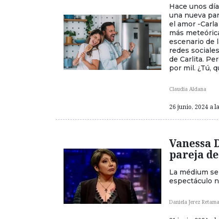
Hace unos días
una nueva par
el amor -Carla
más meteórica
escenario de l
redes sociales
de Carlita. Per
por mil. ¿Tú, 
Claudia Aldana
26 junio, 2024 a l
Vanessa 
pareja de
La médium se r
espectáculo na
Daniela Jerez Retama