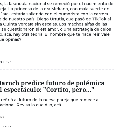
, la farándula nacional se remeció por el nacimiento de
eja. La princesa de la era Mekano, con mala suerte en
 Jara- estaría saliendo con el humorista con la carrera
 de nuestro país: Diego Urrutia, que pasó de TikTok al
a Quinta Vergara sin escalas. Los machos alfas de las
 se cuestionaron si era amor, o una estrategia de celos
o, acá, hay otra teoría. El hombre que te hace reír, vale
qué opinas?
as 17:26
Daroch predice futuro de polémica
l espectáculo: "Cortito, pero..."
efirió al futuro de la nueva pareja que remece al
cional. Revisa lo que dijo, acá.
les