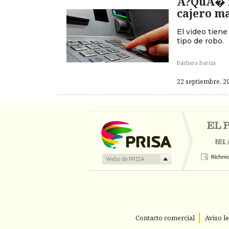
A?QuA� no
cajero m
El video tien
tipo de robo.
Bárbara Barcia
22 septiembre, 20
Contacto comercial
Aviso l