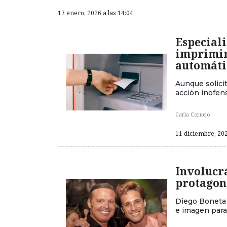
17 enero, 2026 a las 14:04
Especial
imprimir 
automáti
Aunque solici
acción inofens
Carla Cornejo
11 diciembre, 202
Involucra
protagon
Diego Boneta
e imagen para 