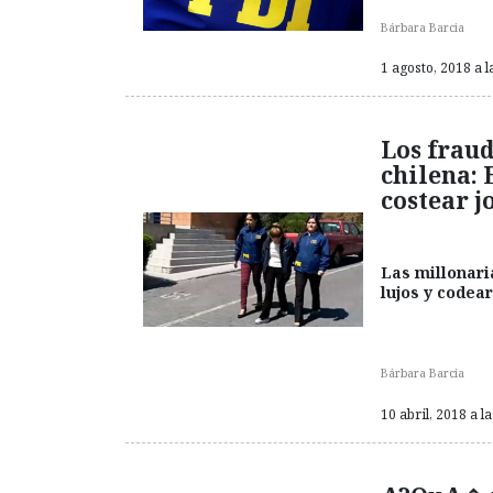
Bárbara Barcia
1 agosto, 2018 a l
Los fraud
chilena: 
costear j
Las millonari
lujos y codea
Bárbara Barcia
10 abril, 2018 a l