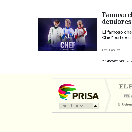
Famoso ch
deudores
El famoso chef
Chef" está en
Raúl Catalán
27 diciembre, 202