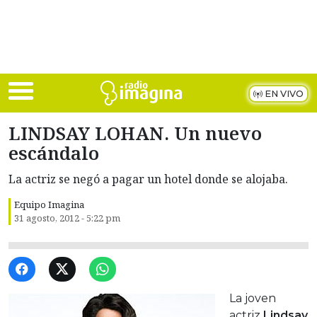
Skip to main content
EN VIVO
LINDSAY LOHAN. Un nuevo
escándalo
La actriz se negó a pagar un hotel donde se alojaba.
Equipo Imagina
31 agosto, 2012 - 5:22 pm
La joven
actriz
Lindsay