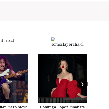
❯
dian, pero Steve
Dominga López, finalista
Desp