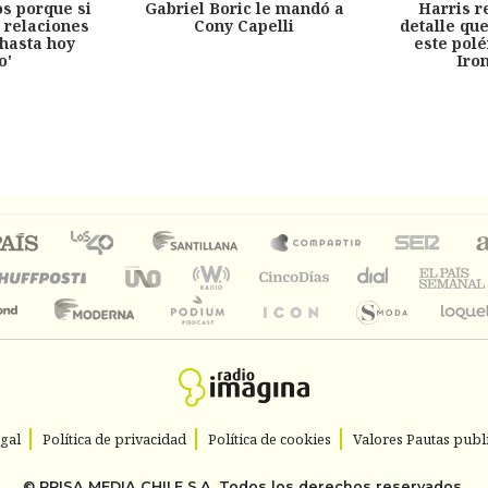
s porque si
Gabriel Boric le mandó a
Harris r
 relaciones
Cony Capelli
detalle qu
hasta hoy
este pol
o'
Iro
egal
Política de privacidad
Política de cookies
Valores Pautas publi
©
PRISA MEDIA CHILE S.A.
Todos los derechos reservados.