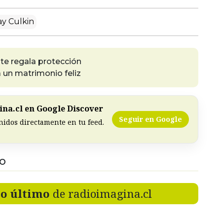
y Culkin
te regala protección
 un matrimonio feliz
na.cl en Google Discover
Seguir en Google
nidos directamente en tu feed.
DO
lo último
de radioimagina.cl