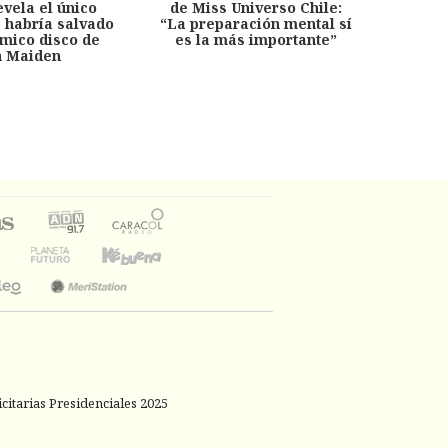
evela el único
de Miss Universo Chile:
años, 
e habría salvado
“La preparación mental sí
chil
émico disco de
es la más importante”
capítu
n Maiden
citarias Presidenciales 2025