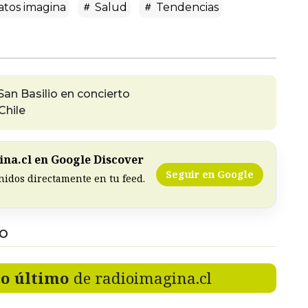
tos imagina
Salud
Tendencias
n Basilio en concierto
Chile
na.cl en Google Discover
Seguir en Google
nidos directamente en tu feed.
DO
lo último
de radioimagina.cl