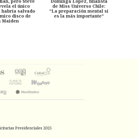
dian, pero Steve
Dominga López, finalista
Desp
evela el único
de Miss Universo Chile:
años, 
e habría salvado
“La preparación mental sí
chil
émico disco de
es la más importante”
capítu
n Maiden
citarias Presidenciales 2025