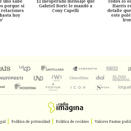
e uno sabe
El inesperado mensaje que
Todos lo o
s porque si
Gabriel Boric le mandó a
Harris r
 relaciones
Cony Capelli
detalle qu
hasta hoy
este pol
o'
Iro
egal
Política de privacidad
Política de cookies
Valores Pautas publi