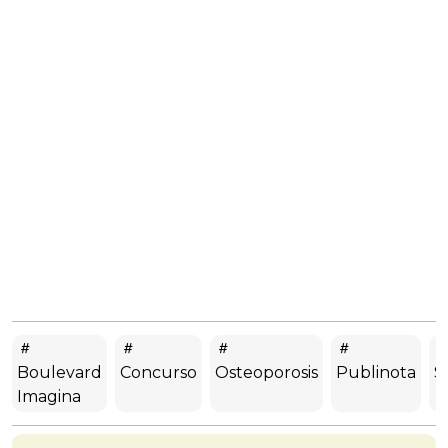
Boulevard
Concurso
Osteoporosis
Publinota
S
Imagina