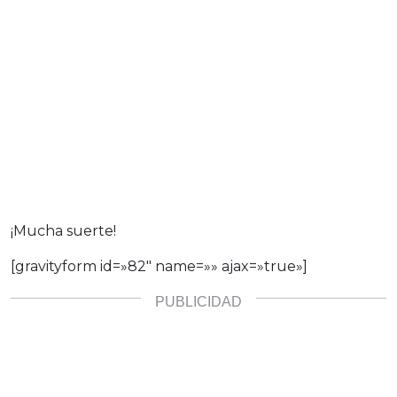
¡Mucha suerte!
[gravityform id=»82″ name=»
» ajax=»true»]