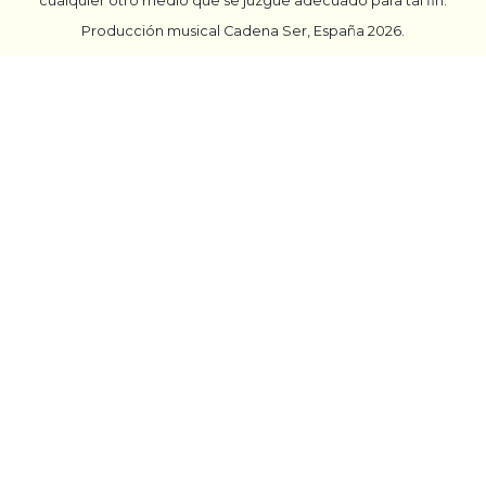
cualquier otro medio que se juzgue adecuado para tal fin.
Producción musical Cadena Ser, España 2026.