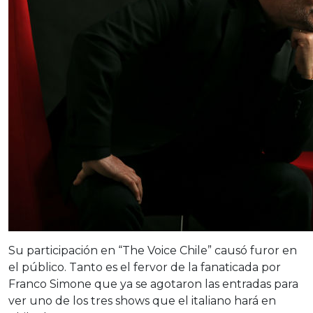
Su participación en “The Voice Chile” causó furor en
el público. Tanto es el fervor de la fanaticada por
Franco Simone que ya se agotaron las entradas para
ver uno de los tres shows que el italiano hará en