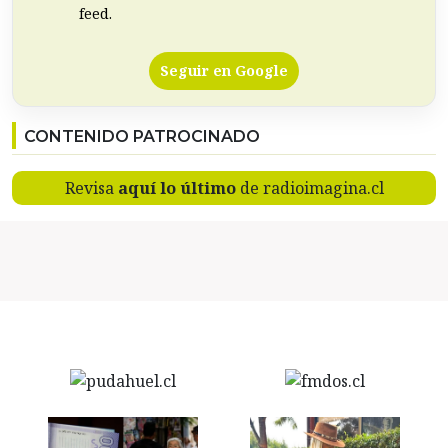
feed.
Seguir en Google
CONTENIDO PATROCINADO
Revisa
aquí lo último
de radioimagina.cl