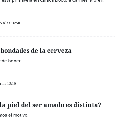
o esta primavera en Clínica Doctora Carmen Moren.
 a las 16:50
 bondades de la cerveza
ede beber.
 las 12:19
la piel del ser amado es distinta?
mos el motivo.