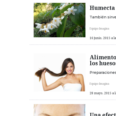
Humecta y
También sirve 
Equipo Imagina
16 junio, 2015 a l
Alimentos
los hueso
Preparaciones
Equipo Imagina
28 mayo, 2015 a l
Una efec