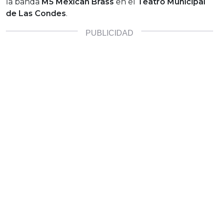
la banda
M5 Mexican Brass
en el
Teatro Municipal
de Las Condes
.