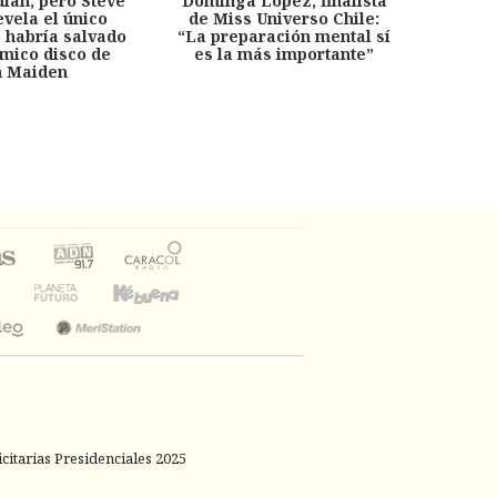
dian, pero Steve
Dominga López, finalista
Desp
evela el único
de Miss Universo Chile:
años, 
e habría salvado
“La preparación mental sí
chil
émico disco de
es la más importante”
capítu
n Maiden
citarias Presidenciales 2025