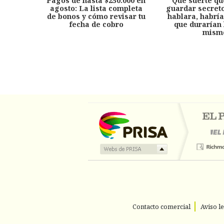
Pagos de hasta $250.000 en
'Qué suerte qu
agosto: La lista completa
guardar secreto
de bonos y cómo revisar tu
hablara, habría
fecha de cobro
que durarían 
mism
Contacto comercial
Aviso l