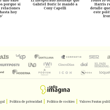
e uno sabe
El inesperado mensaje que
Todos lo o
s porque si
Gabriel Boric le mandó a
Harris r
 relaciones
Cony Capelli
detalle qu
hasta hoy
este pol
o'
Iro
egal
Política de privacidad
Política de cookies
Valores Pautas publi