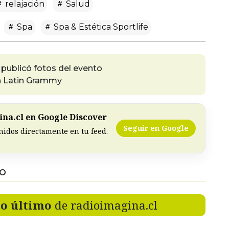
relajación
Salud
Spa
Spa & Estética Sportlife
 publicó fotos del evento
n Latin Grammy
na.cl en Google Discover
Seguir en Google
nidos directamente en tu feed.
DO
lo último
de radioimagina.cl