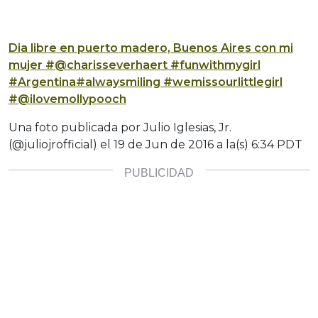
Dia libre en puerto madero, Buenos Aires con mi
mujer #@charisseverhaert #funwithmygirl
#Argentina#alwaysmiling #wemissourlittlegirl
#@ilovemollypooch
Una foto publicada por Julio Iglesias, Jr.
(@juliojrofficial) el
19 de Jun de 2016 a la(s) 6:34 PDT