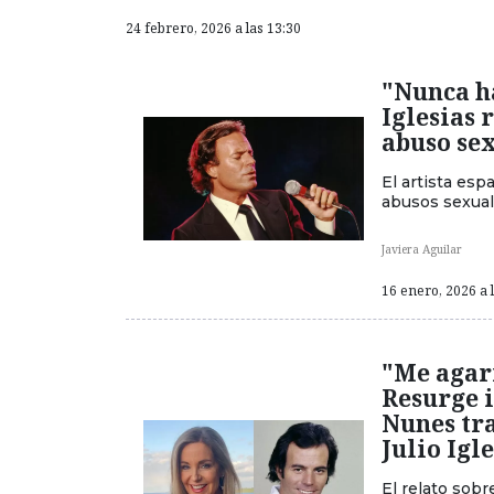
24 febrero, 2026 a las 13:30
"Nunca ha
Iglesias 
abuso se
El artista esp
abusos sexua
Javiera Aguilar
16 enero, 2026 a 
"Me agarr
Resurge 
Nunes tra
Julio Igl
El relato sob