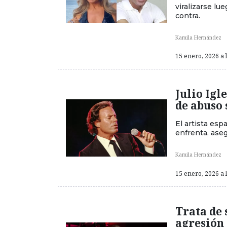
viralizarse lu
contra.
Kamila Hernández
15 enero, 2026 a 
Julio Igl
de abuso 
El artista esp
enfrenta, ase
Kamila Hernández
15 enero, 2026 a 
Trata de 
agresión 