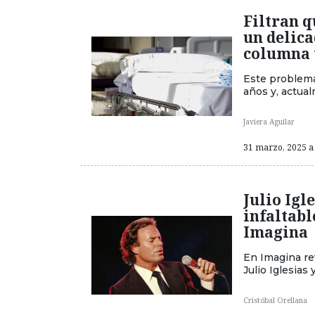
Filtran q
un delica
columna 
Este problema 
años y, actual
Javiera Aguilar
31 marzo, 2025 a 
Julio Igl
infaltabl
Imagina
En Imagina re
Julio Iglesias
Cristóbal Orellana