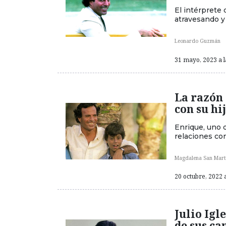
El intérprete 
atravesando y
Leonardo Guzmán
31 mayo, 2023 a l
La razón 
con su hi
Enrique, uno d
relaciones co
Magdalena San Martí
20 octubre, 2022 a
Julio Igl
de sus ca