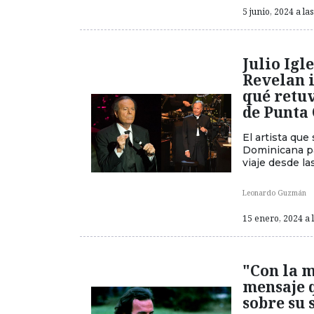
5 junio, 2024 a la
Julio Igl
Revelan 
qué retuv
de Punta
El artista qu
Dominicana pa
viaje desde l
Leonardo Guzmán
15 enero, 2024 a 
"Con la m
mensaje q
sobre su 