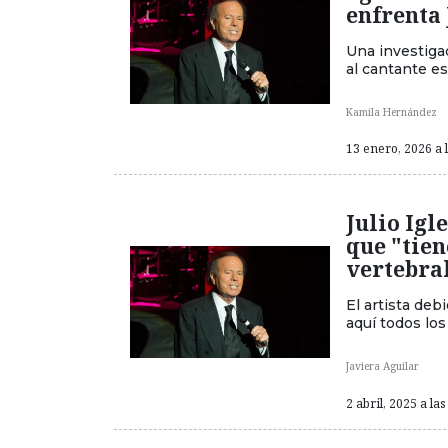
enfrenta 
Una investiga
al cantante es
Kamila Hernández
13 enero, 2026 a 
Julio Igl
que "tie
vertebra
El artista deb
aquí todos los
Javiera Aguilar
2 abril, 2025 a las