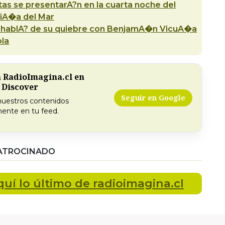
stas se presentarA?n en la cuarta noche del
ViA�a del Mar
 hablA? de su quiebre con BenjamA�n VicuA�a
ola
a RadioImagina.cl en
 Discover
Seguir en Google
nuestros contenidos
ente en tu feed.
ATROCINADO
quí lo último
de radioimagina.cl