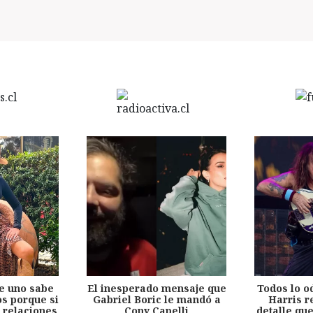
e uno sabe
El inesperado mensaje que
Todos lo o
s porque si
Gabriel Boric le mandó a
Harris r
 relaciones
Cony Capelli
detalle qu