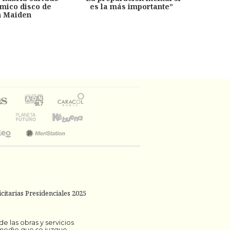
émico disco de
es la más importante”
capítu
n Maiden
citarias Presidenciales 2025
 las obras y servicios
 medio que se juzgue