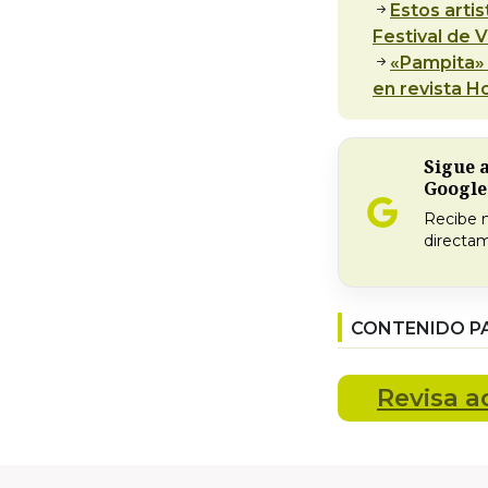
Estos arti
Festival de 
«Pampita»
en revista H
Sigue 
Google
Recibe 
directam
CONTENIDO P
Revisa
a