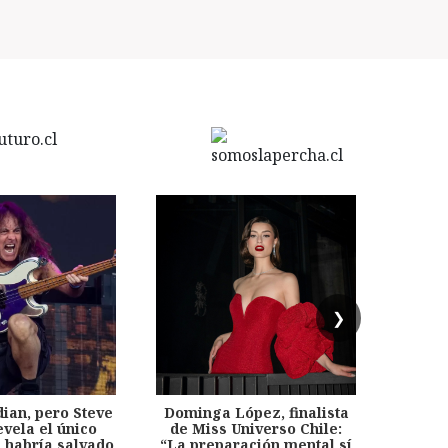
❯
dian, pero Steve
Dominga López, finalista
Desp
evela el único
de Miss Universo Chile:
años, 
e habría salvado
“La preparación mental sí
chil