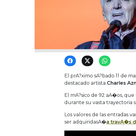
El prA?ximo sA?bado 11 de mar
destacado artista
Charles Az
El mA?sico de 92 aA�os, que 
durante su vasta trayectoria 
Los valores de las entradas 
ser adquiridasA�
a travA�s d