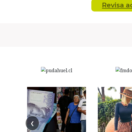
Revisa
a
❮