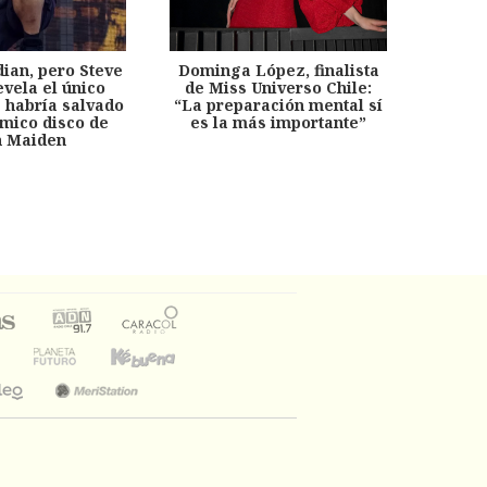
dian, pero Steve
Dominga López, finalista
Desp
evela el único
de Miss Universo Chile:
años, 
e habría salvado
“La preparación mental sí
chil
émico disco de
es la más importante”
capítu
n Maiden