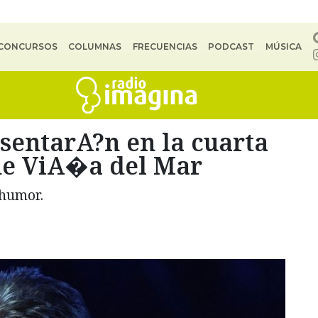
CONCURSOS
COLUMNAS
FRECUENCIAS
PODCAST
MÚSICA
esentarA?n en la cuarta
 de ViA�a del Mar
 humor.