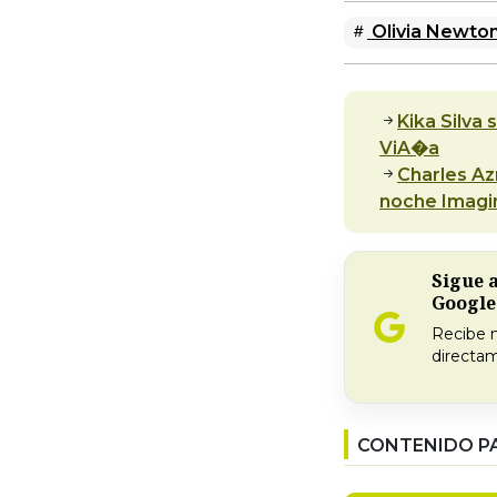
Olivia Newto
Kika Silva 
ViA�a
Charles Az
noche Imagi
Sigue 
Google
Recibe 
directam
CONTENIDO P