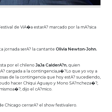
Festival de ViA�a estarA? marcado por la mA?sica
ta jornada serA? la cantante
Olivia Newton-John.
ta por el chileno
JaJa CalderA?n
, quien
rA? cargada a la contingencia,a�?Lo que yo voy a
cosas de la contingencia que hoy estA? sucediendo,
e pudo hacer Chiqui Aguayo y Mono SA?ncheza�?,
smoa�?, dijo el cA?mico.
de Chicago cerrarA? el show festivalero.