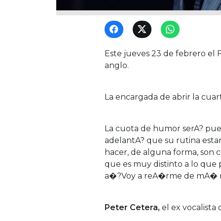
Este jueves 23 de febrero el 
anglo.
La encargada de abrir la cuar
La cuota de humor serA? pues
adelantA? que su rutina esta
hacer, de alguna forma, son 
que es muy distinto a lo qu
a�?Voy a reA�rme de mA� mi
Peter Cetera,
el ex vocalista 