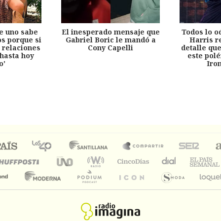
e uno sabe
El inesperado mensaje que
Todos lo o
s porque si
Gabriel Boric le mandó a
Harris r
 relaciones
Cony Capelli
detalle qu
hasta hoy
este pol
o'
Iro