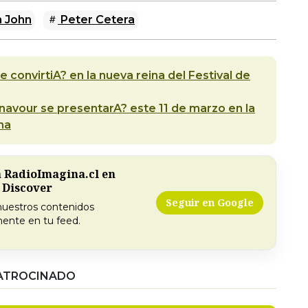
n John
Peter Cetera
se convirtiA? en la nueva reina del Festival de
navour se presentarA? este 11 de marzo en la
na
a RadioImagina.cl en
 Discover
Seguir en Google
nuestros contenidos
ente en tu feed.
ATROCINADO