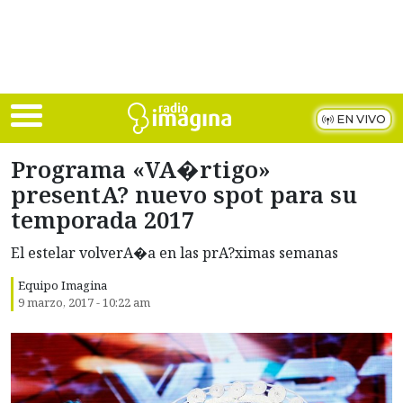
Skip to main content
EN VIVO
Programa «VA�rtigo»
presentA? nuevo spot para su
temporada 2017
El estelar volverA�a en las prA?ximas semanas
Equipo Imagina
9 marzo, 2017 - 10:22 am