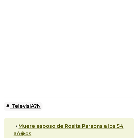
TelevisiA?n
Muere esposo de Rosita Parsons a los 54
aA�os