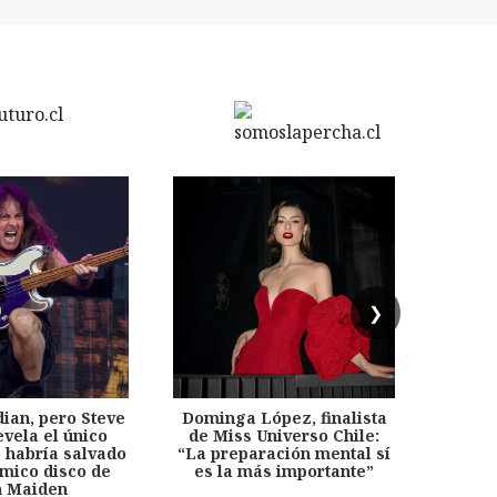
❯
dian, pero Steve
Dominga López, finalista
Desp
evela el único
de Miss Universo Chile:
años, 
e habría salvado
“La preparación mental sí
chil
émico disco de
es la más importante”
capítu
n Maiden