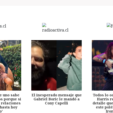
e uno sabe
El inesperado mensaje que
Todos lo o
s porque si
Gabriel Boric le mandó a
Harris r
 relaciones
Cony Capelli
detalle qu
hasta hoy
este pol
o'
Iro