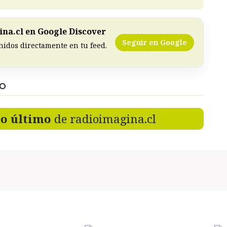
na.cl en Google Discover
Seguir en Google
nidos directamente en tu feed.
DO
lo último
de radioimagina.cl