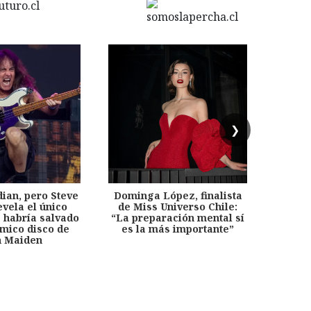
❯
dian, pero Steve
Dominga López, finalista
Desp
evela el único
de Miss Universo Chile:
años, 
e habría salvado
“La preparación mental sí
chil
émico disco de
es la más importante”
capítu
n Maiden