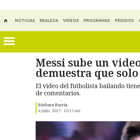
Skip to main content
NOTICIAS
REALEZA
VIDEOS
PROGRAMAS
PEDIDOS
Messi sube un video
demuestra que solo 
El video del futbolista bailando tien
de comentarios.
Bárbara Barcia
4 julio, 2017 - 10:57 am