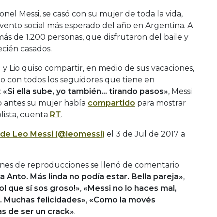
ionel Messi, se casó con su mujer de toda la vida,
vento social más esperado del año en Argentina. A
 más de 1.200 personas, que disfrutaron del baile y
recién casados.
 y Lio quiso compartir, en medio de sus vacaciones,
 con todos los seguidores que tiene en
:
«Si ella sube, yo también… tirando pasos»
, Messi
co antes su mujer había
compartido
para mostrar
olista, cuenta
RT
.
 de Leo Messi (@leomessi)
el
3 de Jul de 2017 a
lones de reproducciones se llenó de comentario
Anto. Más linda no podía estar. Bella pareja»
,
ol que sí sos groso!»
,
«Messi no lo haces mal,
l. Muchas felicidades»
,
«Como la movés
as de ser un crack»
.