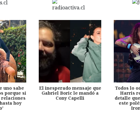
e uno sabe
El inesperado mensaje que
Todos lo o
s porque si
Gabriel Boric le mandó a
Harris r
 relaciones
Cony Capelli
detalle qu
hasta hoy
este pol
o'
Iro