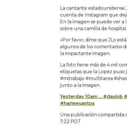
La cantante estadounidense J
cuenta de Instagram que dejó
En la imagen se puede ver a 
sobre una camilla de hospital.
«Por favor, dime que JLo está
algunos de los comentarios d
la impactante imagen.
La foto tiene más de 4 mil com
etiquetas que la Lopez puso j
#mitrabajo #multitarea #shad
junto a la imagen.
Yesterday 10am … #dayjob #
#harleesantos
Una publicación compartida d
7:22 PDT