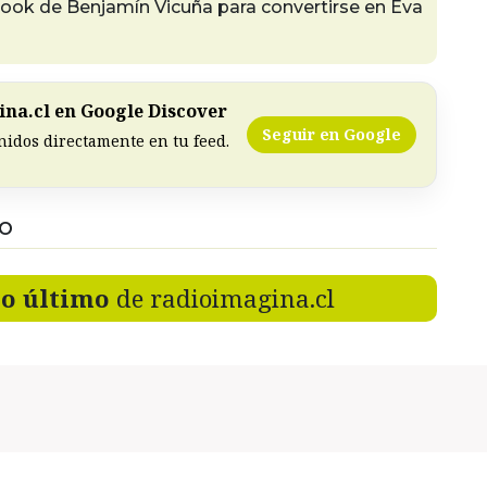
ook de Benjamín Vicuña para convertirse en Eva
na.cl en Google Discover
Seguir en Google
nidos directamente en tu feed.
DO
lo último
de radioimagina.cl