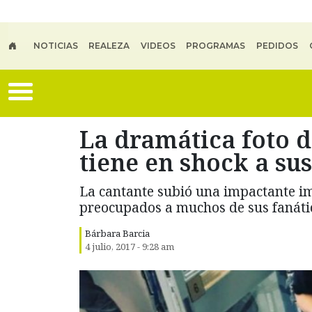
Skip to main content
NOTICIAS
REALEZA
VIDEOS
PROGRAMAS
PEDIDOS
La dramática foto d
tiene en shock a su
La cantante subió una impactante i
preocupados a muchos de sus fanáti
Bárbara Barcia
4 julio, 2017 - 9:28 am