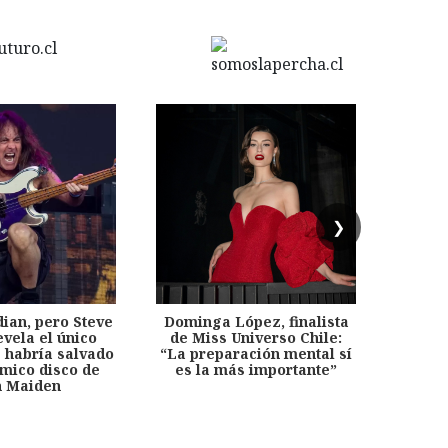
❯
dian, pero Steve
Dominga López, finalista
Desp
evela el único
de Miss Universo Chile:
años, 
e habría salvado
“La preparación mental sí
chil
émico disco de
es la más importante”
capítu
n Maiden