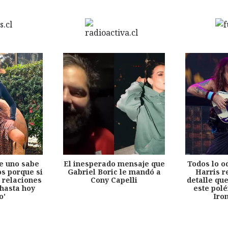
e uno sabe
El inesperado mensaje que
Todos lo o
s porque si
Gabriel Boric le mandó a
Harris r
 relaciones
Cony Capelli
detalle qu
hasta hoy
este pol
o'
Iro