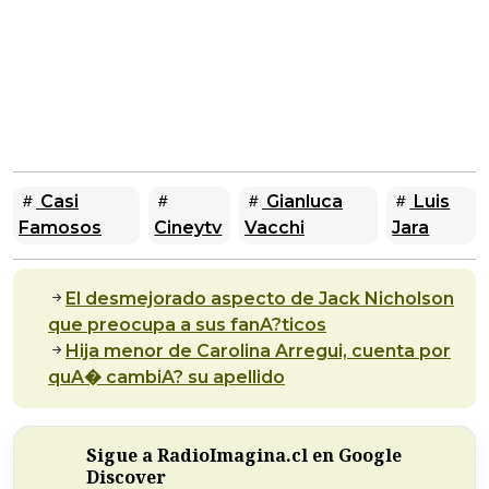
Casi
Gianluca
Luis
Famosos
Cineytv
Vacchi
Jara
El desmejorado aspecto de Jack Nicholson
que preocupa a sus fanA?ticos
Hija menor de Carolina Arregui, cuenta por
quA� cambiA? su apellido
Sigue a RadioImagina.cl en Google
Discover