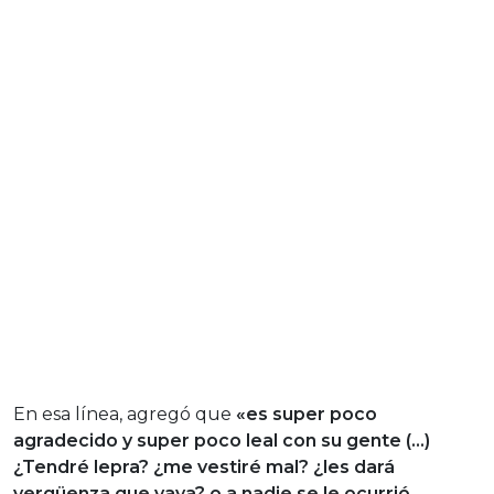
En esa línea, agregó que
«es super poco
agradecido y super poco leal con su gente (…)
¿Tendré lepra? ¿me vestiré mal? ¿les dará
vergüenza que vaya? o a nadie se le ocurrió