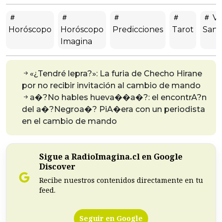
Ví
Horóscopo
Horóscopo
Predicciones
Tarot
Sant
Imagina
«¿Tendré lepra?»: La furia de Checho Hirane
por no recibir invitación al cambio de mando
a�?No hables hueva��a�?: el encontrA?n
del a�?Negroa�? PiA�era con un periodista
en el cambio de mando
Sigue a RadioImagina.cl en Google
Discover
Recibe nuestros contenidos directamente en tu
feed.
Seguir en Google