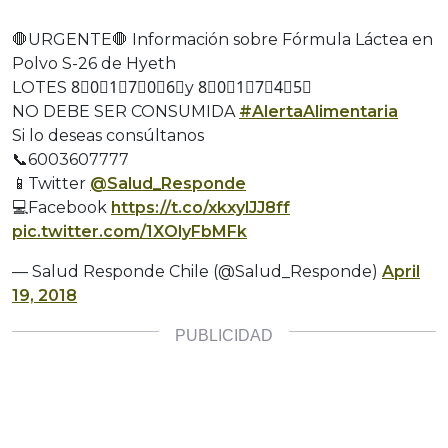
🛑URGENTE🛑 Información sobre Fórmula Láctea en
Polvo S-26 de Hyeth
LOTES 8⃣0⃣1⃣7⃣0⃣6⃣y 8⃣0⃣1⃣7⃣4⃣5⃣
NO DEBE SER CONSUMIDA
#AlertaAlimentaria
Si lo deseas consúltanos
📞6003607777
📱Twitter
@Salud_Responde
💻Facebook
https://t.co/xkxylJJ8ff
pic.twitter.com/1XOlyFbMFk
— Salud Responde Chile (@Salud_Responde)
April
19, 2018