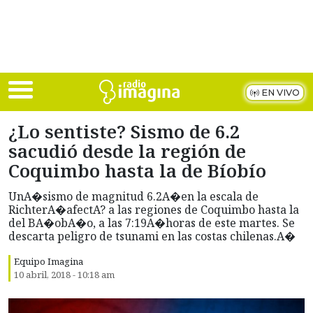
Skip to main content
EN VIVO
¿Lo sentiste? Sismo de 6.2
sacudió desde la región de
Coquimbo hasta la de Bíobío
UnA�sismo de magnitud 6.2A�en la escala de
RichterA�afectA? a las regiones de Coquimbo hasta la
del BA�obA�o, a las 7:19A�horas de este martes. Se
descarta peligro de tsunami en las costas chilenas.A�
Equipo Imagina
10 abril, 2018 - 10:18 am